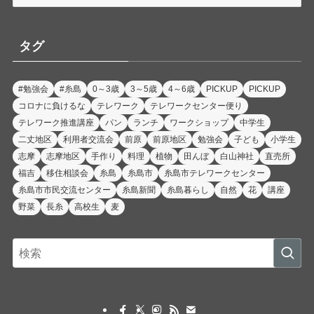
テ
ゴ
リ
タグ
ー
#勉強会
#糸島
0～3歳
3～5歳
4～6歳
PICKUP
PICKUP
コロナに負けるな
テレワーク
テレワークセンター便り
テレワーク推進講座
パン
ランチ
ワークショップ
中学生
二丈地区
利用者交流会
前原
前原地区
勉強会
子ども
小学生
志摩
志摩地区
手作り
料理
植物
田んぼ
白山神社
直売所
福吉
移住相談会
糸島
糸島市
糸島市テレワークセンター
糸島市市民交流センター
糸島新聞
糸島暮らし
自然
花
講座
野菜
長糸
高校生
麦