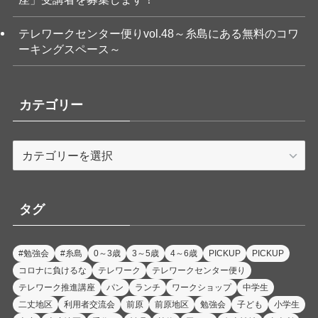
テレワークセンター便りvol.48～糸島にある無料のコワ
ーキングスペース～
カテゴリー
カ
テ
ゴ
リ
タグ
ー
#勉強会
#糸島
0～3歳
3～5歳
4～6歳
PICKUP
PICKUP
コロナに負けるな
テレワーク
テレワークセンター便り
テレワーク推進講座
パン
ランチ
ワークショップ
中学生
二丈地区
利用者交流会
前原
前原地区
勉強会
子ども
小学生