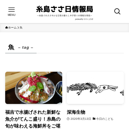
MENU
ホーム
魚
魚
– tag –
福吉で水揚げされた新鮮な
深海生物
魚介がてんこ盛り！糸島の
2020年3月13日
今日のこども
旬が味わえる海鮮丼をご堪