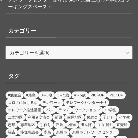
ーキングスペース～
カテゴリー
カ
テ
ゴ
リ
タグ
ー
#勉強会
#糸島
0～3歳
3～5歳
4～6歳
PICKUP
PICKUP
コロナに負けるな
テレワーク
テレワークセンター便り
テレワーク推進講座
パン
ランチ
ワークショップ
中学生
二丈地区
利用者交流会
前原
前原地区
勉強会
子ども
小学生
志摩
志摩地区
手作り
料理
植物
田んぼ
白山神社
直売所
福吉
移住相談会
糸島
糸島市
糸島市テレワークセンター