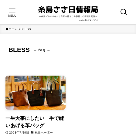
MENU
ホーム
BLESS
BLESS
– tag –
一生大事にしたい 手で縫
いあげる革バッグ
2023年7月9日
糸島へーほー