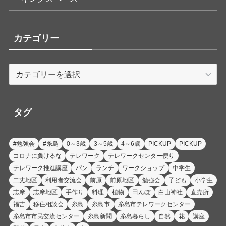
カテゴリー
カ
テ
ゴ
リ
タグ
ー
#勉強会
#糸島
0～3歳
3～5歳
4～6歳
PICKUP
PICKUP
コロナに負けるな
テレワーク
テレワークセンター便り
テレワーク推進講座
パン
ランチ
ワークショップ
中学生
二丈地区
利用者交流会
前原
前原地区
勉強会
子ども
小学生
志摩
志摩地区
手作り
料理
植物
田んぼ
白山神社
直売所
福吉
移住相談会
糸島
糸島市
糸島市テレワークセンター
糸島市市民交流センター
糸島新聞
糸島暮らし
自然
花
講座