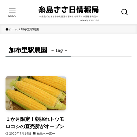
MENU
ホーム
加布里駅農園
加布里駅農園
– tag –
１か月限定！朝採れトウモ
ロコシの直売所がオープン
2020年7月14日
糸島へーほー