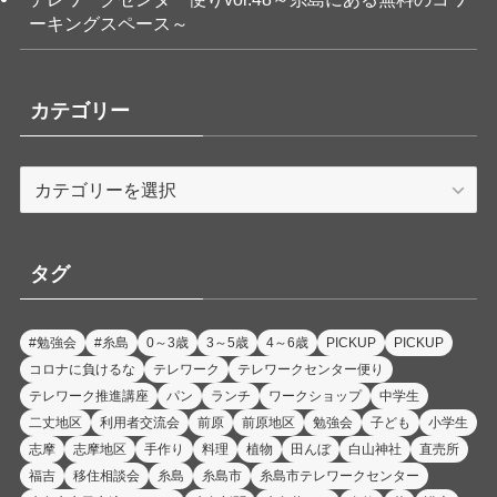
ーキングスペース～
カテゴリー
カ
テ
ゴ
リ
タグ
ー
#勉強会
#糸島
0～3歳
3～5歳
4～6歳
PICKUP
PICKUP
コロナに負けるな
テレワーク
テレワークセンター便り
テレワーク推進講座
パン
ランチ
ワークショップ
中学生
二丈地区
利用者交流会
前原
前原地区
勉強会
子ども
小学生
志摩
志摩地区
手作り
料理
植物
田んぼ
白山神社
直売所
福吉
移住相談会
糸島
糸島市
糸島市テレワークセンター