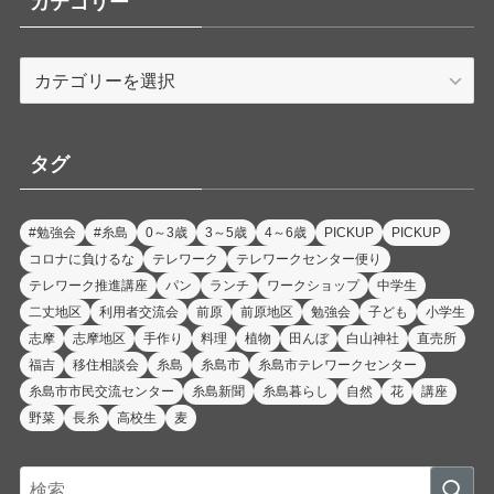
カテゴリー
カ
テ
ゴ
リ
タグ
ー
#勉強会
#糸島
0～3歳
3～5歳
4～6歳
PICKUP
PICKUP
コロナに負けるな
テレワーク
テレワークセンター便り
テレワーク推進講座
パン
ランチ
ワークショップ
中学生
二丈地区
利用者交流会
前原
前原地区
勉強会
子ども
小学生
志摩
志摩地区
手作り
料理
植物
田んぼ
白山神社
直売所
福吉
移住相談会
糸島
糸島市
糸島市テレワークセンター
糸島市市民交流センター
糸島新聞
糸島暮らし
自然
花
講座
野菜
長糸
高校生
麦