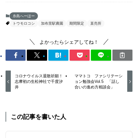
糸島へーほー
トウモロコシ
加布里駅農園
期間限定
直売所
よかったらシェアしてね！
コロナウイルス退散祈願！
ママトコ ファシリテーシ
志摩初の生松神社で千度汐
ョン勉強会Vol.5 「話し
井
合いの進め方相談会」
この記事を書いた人