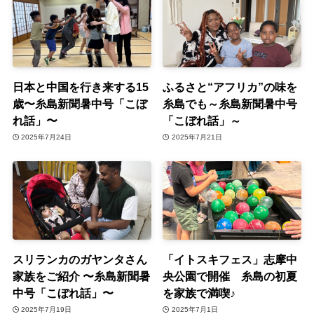
日本と中国を行き来する15
ふるさと“アフリカ”の味を
歳〜糸島新聞暑中号「こぼ
糸島でも～糸島新聞暑中号
れ話」〜
「こぼれ話」～
2025年7月24日
2025年7月21日
スリランカのガヤンタさん
「イトスキフェス」志摩中
家族をご紹介 〜糸島新聞暑
央公園で開催 糸島の初夏
中号「こぼれ話」〜
を家族で満喫♪
2025年7月19日
2025年7月1日