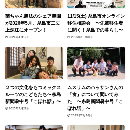
菌ちゃん農法のシェア農園
11/15(土) 糸島市オンライン
が2026年5月、糸島市二丈
移住相談会 〜先輩移住者
上深江にオープン！
に聞く！糸島での暮らし〜
2026年4月17日
2025年10月8日
２つの文化をもつミックス
ムスリムのハッサンさんの
ルーツのこどもたち〜糸島
「食」について聞いてみ
新聞暑中号「こぼれ話」〜
た 〜糸島新聞暑中号「こ
ぼれ話」〜
2025年7月28日
2025年7月24日