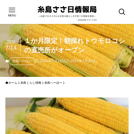
MENU
１か月限定！朝採れトウモロコシ
2020
7/14
の直売所がオープン
2020年7月14日
2021年7月20日
糸島へーほー
ホーム
糸島くらし情報
糸島へーほー