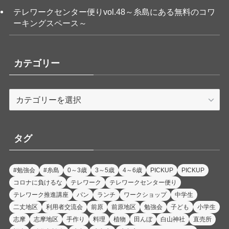
テレワークセンター便りvol.48～糸島にある無料のコワ
ーキングスペース～
カテゴリー
カ
テ
ゴ
リ
タグ
ー
#勉強会
#糸島
0～3歳
3～5歳
4～6歳
PICKUP
PICKUP
コロナに負けるな
テレワーク
テレワークセンター便り
テレワーク推進講座
パン
ランチ
ワークショップ
中学生
二丈地区
利用者交流会
前原
前原地区
勉強会
子ども
小学生
志摩
志摩地区
手作り
料理
植物
田んぼ
白山神社
直売所