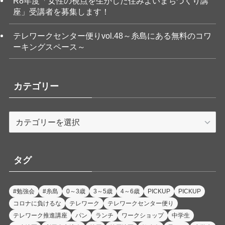
R8年度「女性の視点を生かした住みよいまちづくり講
座」受講者を募集します！
テレワークセンター便りvol.48～糸島にある無料のコワ
ーキングスペース～
カテゴリー
カ
テ
ゴ
リ
タグ
ー
#勉強会
#糸島
0～3歳
3～5歳
4～6歳
PICKUP
PICKUP
コロナに負けるな
テレワーク
テレワークセンター便り
テレワーク推進講座
パン
ランチ
ワークショップ
中学生