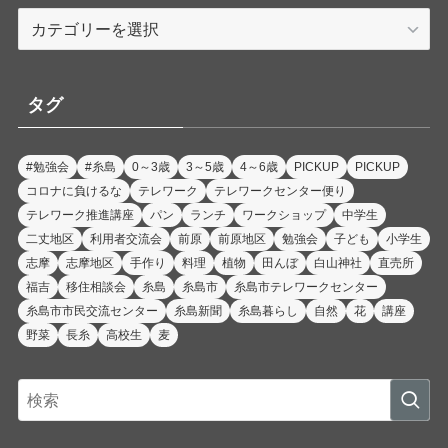
カ
テ
ゴ
リ
タグ
ー
#勉強会
#糸島
0～3歳
3～5歳
4～6歳
PICKUP
PICKUP
コロナに負けるな
テレワーク
テレワークセンター便り
テレワーク推進講座
パン
ランチ
ワークショップ
中学生
二丈地区
利用者交流会
前原
前原地区
勉強会
子ども
小学生
志摩
志摩地区
手作り
料理
植物
田んぼ
白山神社
直売所
福吉
移住相談会
糸島
糸島市
糸島市テレワークセンター
糸島市市民交流センター
糸島新聞
糸島暮らし
自然
花
講座
野菜
長糸
高校生
麦