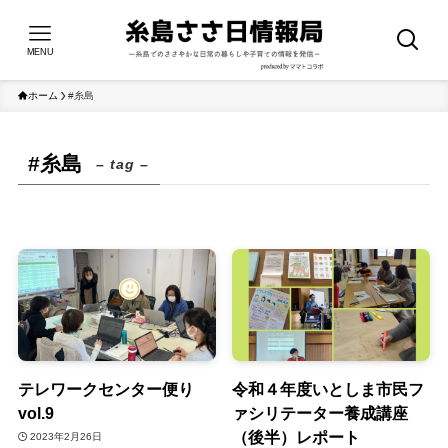
MENU
ホーム
#糸島
#糸島
– tag –
テレワークセンター便り
令和４年度いとしま市民フ
vol.9
ァシリテーター養成講座
（後半）レポート
2023年2月26日