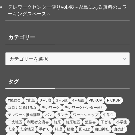
テレワークセンター便りvol.48～糸島にある無料のコワ
ーキングスペース～
カテゴリー
カ
テ
ゴ
リ
タグ
ー
#勉強会
#糸島
0～3歳
3～5歳
4～6歳
PICKUP
PICKUP
コロナに負けるな
テレワーク
テレワークセンター便り
テレワーク推進講座
パン
ランチ
ワークショップ
中学生
二丈地区
利用者交流会
前原
前原地区
勉強会
子ども
小学生
志摩
志摩地区
手作り
料理
植物
田んぼ
白山神社
直売所