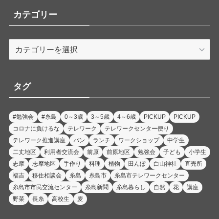
カテゴリー
カ
テ
ゴ
リ
タグ
ー
#勉強会
#糸島
0～3歳
3～5歳
4～6歳
PICKUP
PICKUP
コロナに負けるな
テレワーク
テレワークセンター便り
テレワーク推進講座
パン
ランチ
ワークショップ
中学生
二丈地区
利用者交流会
前原
前原地区
勉強会
子ども
小学生
志摩
志摩地区
手作り
料理
植物
田んぼ
白山神社
直売所
福吉
移住相談会
糸島
糸島市
糸島市テレワークセンター
糸島市市民交流センター
糸島新聞
糸島暮らし
自然
花
講座
野菜
長糸
高校生
麦