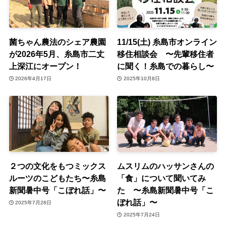
菌ちゃん農法のシェア農園
11/15(土) 糸島市オンライン
が2026年5月、糸島市二丈
移住相談会 〜先輩移住者
上深江にオープン！
に聞く！糸島での暮らし〜
2026年4月17日
2025年10月8日
２つの文化をもつミックス
ムスリムのハッサンさんの
ルーツのこどもたち〜糸島
「食」について聞いてみ
新聞暑中号「こぼれ話」〜
た 〜糸島新聞暑中号「こ
ぼれ話」〜
2025年7月28日
2025年7月24日