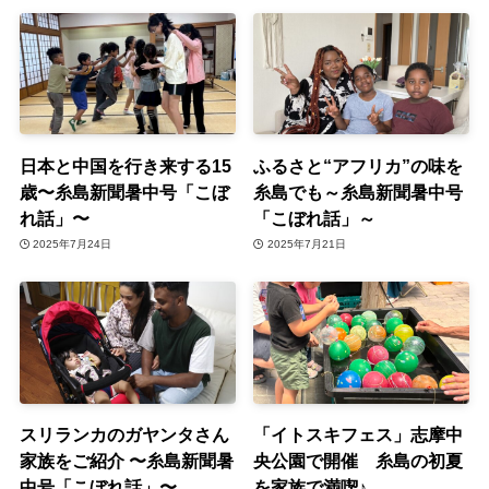
日本と中国を行き来する15
ふるさと“アフリカ”の味を
歳〜糸島新聞暑中号「こぼ
糸島でも～糸島新聞暑中号
れ話」〜
「こぼれ話」～
2025年7月24日
2025年7月21日
スリランカのガヤンタさん
「イトスキフェス」志摩中
家族をご紹介 〜糸島新聞暑
央公園で開催 糸島の初夏
中号「こぼれ話」〜
を家族で満喫♪