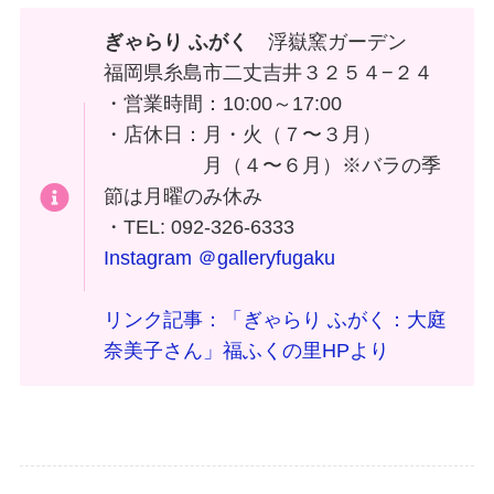
ぎゃらり ふがく
浮嶽窯ガーデン
福岡県糸島市二丈吉井３２５４−２４
・営業時間：10:00～17:00
・店休日：月・火（７〜３月）
月（４〜６月）※バラの季
節は月曜のみ休み
・TEL: 092-326-6333
Instagram ＠galleryfugaku
リンク記事：「ぎゃらり ふがく：大庭
奈美子さん」福ふくの里HPより