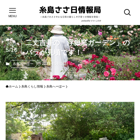
MENU
二丈吉井の「浮嶽窯ガーデン」の
2023
5/16
バラが見頃です！
2023年5月16日
糸島へーほー
ホーム
糸島くらし情報
糸島へーほー