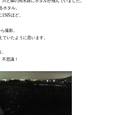
、川と隣の用水路にホタルが飛んでいました。
まるホタル。
15匹ほど。
から撮影。
えていたように思います。
り。
。不思議！