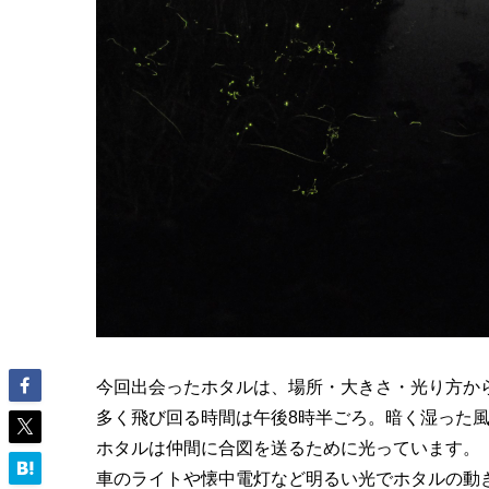
今回出会ったホタルは、場所・大きさ・光り方か
多く飛び回る時間は午後8時半ごろ。暗く湿った
ホタルは仲間に合図を送るために光っています。
車のライトや懐中電灯など明るい光でホタルの動