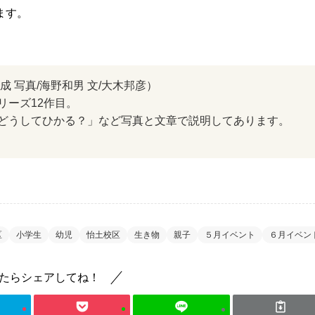
ます。
 写真/海野和男 文/大木邦彦）
リーズ12作目。
どうしてひかる？」など写真と文章で説明してあります。
区
小学生
幼児
怡土校区
生き物
親子
５月イベント
６月イベン
たらシェアしてね！