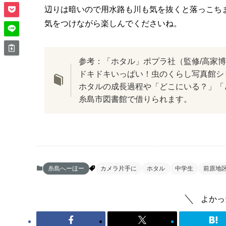
辺りは暗いので用水路も川も気を抜くと落っこち
気をつけながら楽しんでくださいね。
参考：「ホタル」ポプラ社（監修/高家博成
ドキドキいっぱい！虫のくらし写真館シ
ホタルの成長過程や「どこにいる？」「
糸島市図書館で借りられます。
糸島へーほー
カメラ片手に
ホタル
中学生
前原地
よかっ