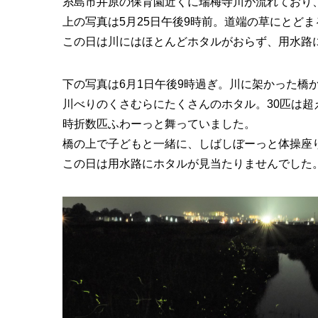
糸島市井原の保育園近くに瑞梅寺川が流れており
上の写真は5月25日午後9時前。道端の草にとど
この日は川にはほとんどホタルがおらず、用水路に
下の写真は6月1日午後9時過ぎ。川に架かった橋
川べりのくさむらにたくさんのホタル。30匹は超
時折数匹ふわーっと舞っていました。
橋の上で子どもと一緒に、しばしぼーっと体操座
この日は用水路にホタルが見当たりませんでした