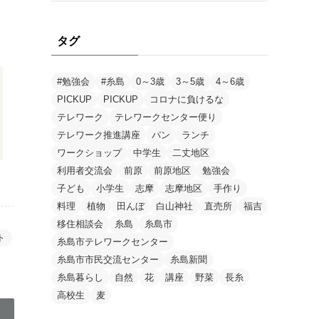
タグ
#勉強会
#糸島
0～3歳
3～5歳
4～6歳
PICKUP
PICKUP
コロナに負けるな
テレワーク
テレワークセンター便り
テレワーク推進講座
パン
ランチ
ワークショップ
中学生
二丈地区
利用者交流会
前原
前原地区
勉強会
子ども
小学生
志摩
志摩地区
手作り
料理
植物
田んぼ
白山神社
直売所
福吉
移住相談会
糸島
糸島市
ト
糸島市テレワークセンター
糸島市市民交流センター
糸島新聞
糸島暮らし
自然
花
講座
野菜
長糸
高校生
麦