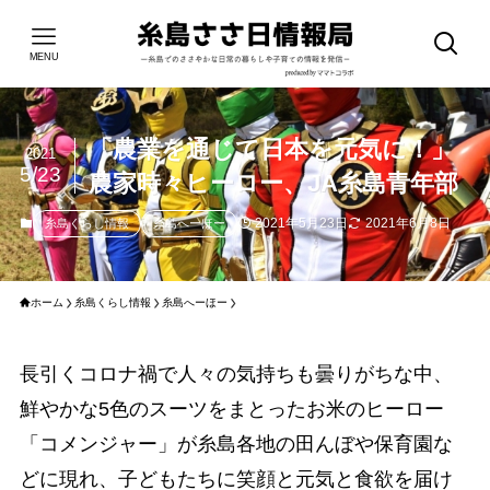
MENU
「農業を通じて日本を元気に！」
2021
5/23
農家時々ヒーロー、JA糸島青年部
2021年5月23日
2021年6月8日
糸島くらし情報
糸島へーほー
ホーム
糸島くらし情報
糸島へーほー
長引くコロナ禍で人々の気持ちも曇りがちな中、
鮮やかな5色のスーツをまとったお米のヒーロー
「コメンジャー」が糸島各地の田んぼや保育園な
どに現れ、子どもたちに笑顔と元気と食欲を届け