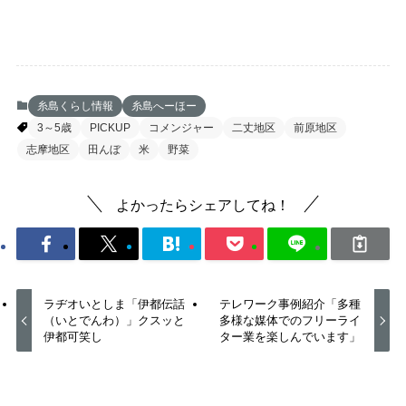
糸島くらし情報
糸島へーほー
3～5歳
PICKUP
コメンジャー
二丈地区
前原地区
志摩地区
田んぼ
米
野菜
よかったらシェアしてね！
ラヂオいとしま「伊都伝話
テレワーク事例紹介「多種
（いとでんわ）」クスッと
多様な媒体でのフリーライ
伊都可笑し
ター業を楽しんでいます」