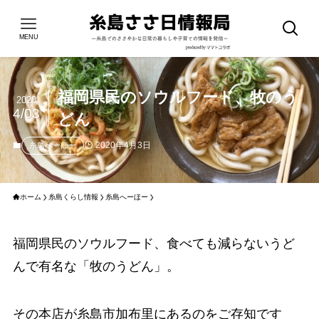
MENU
福岡県民のソウルフード、牧のう
2020
4/03
どん
2020年4月3日
糸島へーほー
ホーム
糸島くらし情報
糸島へーほー
福岡県民のソウルフード、食べても減らないうど
んで有名な「牧のうどん」。
その本店が糸島市加布里にあるのをご存知です