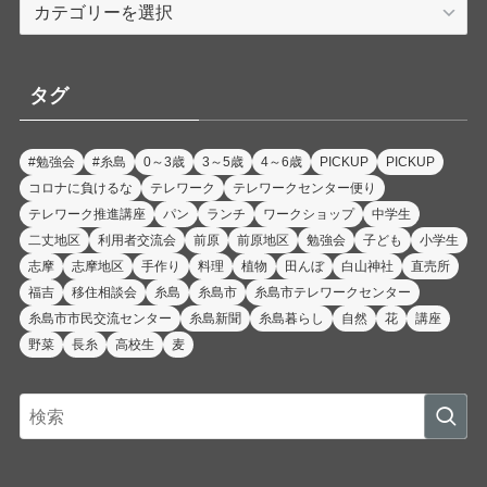
カ
テ
ゴ
リ
タグ
ー
#勉強会
#糸島
0～3歳
3～5歳
4～6歳
PICKUP
PICKUP
コロナに負けるな
テレワーク
テレワークセンター便り
テレワーク推進講座
パン
ランチ
ワークショップ
中学生
二丈地区
利用者交流会
前原
前原地区
勉強会
子ども
小学生
志摩
志摩地区
手作り
料理
植物
田んぼ
白山神社
直売所
福吉
移住相談会
糸島
糸島市
糸島市テレワークセンター
糸島市市民交流センター
糸島新聞
糸島暮らし
自然
花
講座
野菜
長糸
高校生
麦