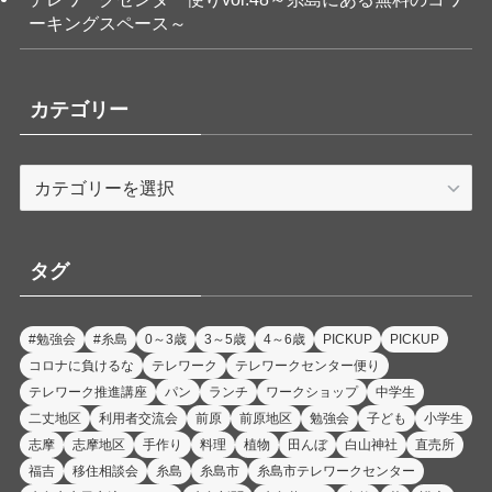
ーキングスペース～
カテゴリー
カ
テ
ゴ
リ
タグ
ー
#勉強会
#糸島
0～3歳
3～5歳
4～6歳
PICKUP
PICKUP
コロナに負けるな
テレワーク
テレワークセンター便り
テレワーク推進講座
パン
ランチ
ワークショップ
中学生
二丈地区
利用者交流会
前原
前原地区
勉強会
子ども
小学生
志摩
志摩地区
手作り
料理
植物
田んぼ
白山神社
直売所
福吉
移住相談会
糸島
糸島市
糸島市テレワークセンター