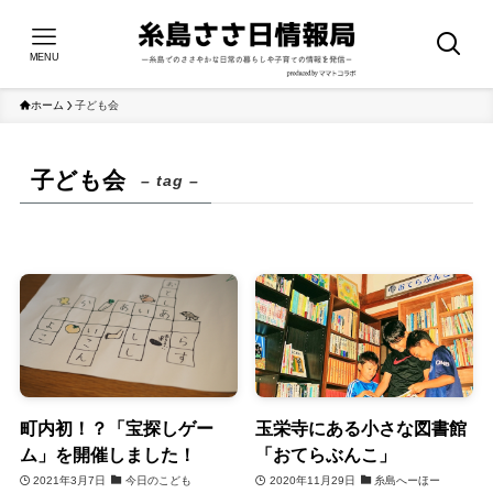
MENU
ホーム
子ども会
子ども会
– tag –
町内初！？「宝探しゲー
玉栄寺にある小さな図書館
ム」を開催しました！
「おてらぶんこ」
2021年3月7日
今日のこども
2020年11月29日
糸島へーほー