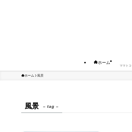
ホーム
ママトコ
ホーム
風景
風景
– tag –