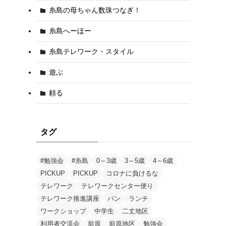
糸島の母ちゃん数珠つなぎ！
糸島へーほー
糸島テレワーク・スタイル
遊ぶ
頼る
タグ
#勉強会
#糸島
0～3歳
3～5歳
4～6歳
PICKUP
PICKUP
コロナに負けるな
テレワーク
テレワークセンター便り
テレワーク推進講座
パン
ランチ
ワークショップ
中学生
二丈地区
利用者交流会
前原
前原地区
勉強会