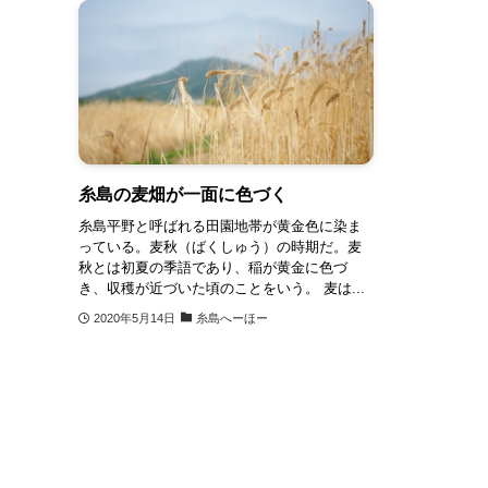
糸島の麦畑が一面に色づく
糸島平野と呼ばれる田園地帯が黄金色に染ま
っている。麦秋（ばくしゅう）の時期だ。麦
秋とは初夏の季語であり、稲が黄金に色づ
き、収穫が近づいた頃のことをいう。 麦は...
2020年5月14日
糸島へーほー