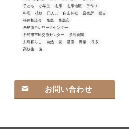
子ども
小学生
志摩
志摩地区
手作り
料理
植物
田んぼ
白山神社
直売所
福吉
移住相談会
糸島
糸島市
糸島市テレワークセンター
糸島市市民交流センター
糸島新聞
糸島暮らし
自然
花
講座
野菜
長糸
高校生
麦
お問い合わせ