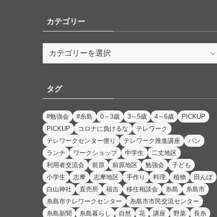
カテゴリー
カ
テ
ゴ
リ
タグ
ー
#勉強会
#糸島
0～3歳
3～5歳
4～6歳
PICKUP
PICKUP
コロナに負けるな
テレワーク
テレワークセンター便り
テレワーク推進講座
パン
ランチ
ワークショップ
中学生
二丈地区
利用者交流会
前原
前原地区
勉強会
子ども
小学生
志摩
志摩地区
手作り
料理
植物
田んぼ
白山神社
直売所
福吉
移住相談会
糸島
糸島市
糸島市テレワークセンター
糸島市市民交流センター
糸島新聞
糸島暮らし
自然
花
講座
野菜
長糸