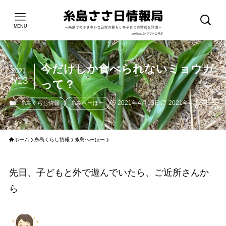
MENU
今だけしか食べられないミョウガ
2021
4/13
って？
2021年4月13日
2021年4月14日
糸島くらし情報
糸島へーほー
ホーム
糸島くらし情報
糸島へーほー
先日、子どもと外で遊んでいたら、ご近所さんか
ら