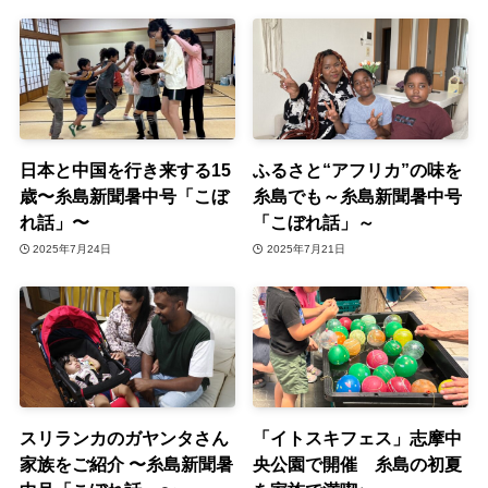
日本と中国を行き来する15
ふるさと“アフリカ”の味を
歳〜糸島新聞暑中号「こぼ
糸島でも～糸島新聞暑中号
れ話」〜
「こぼれ話」～
2025年7月24日
2025年7月21日
スリランカのガヤンタさん
「イトスキフェス」志摩中
家族をご紹介 〜糸島新聞暑
央公園で開催 糸島の初夏