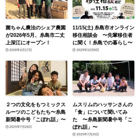
菌ちゃん農法のシェア農園
11/15(土) 糸島市オンライン
が2026年5月、糸島市二丈
移住相談会 〜先輩移住者
上深江にオープン！
に聞く！糸島での暮らし〜
2026年4月17日
2025年10月8日
２つの文化をもつミックス
ムスリムのハッサンさんの
ルーツのこどもたち〜糸島
「食」について聞いてみ
新聞暑中号「こぼれ話」〜
た 〜糸島新聞暑中号「こ
ぼれ話」〜
2025年7月28日
2025年7月24日