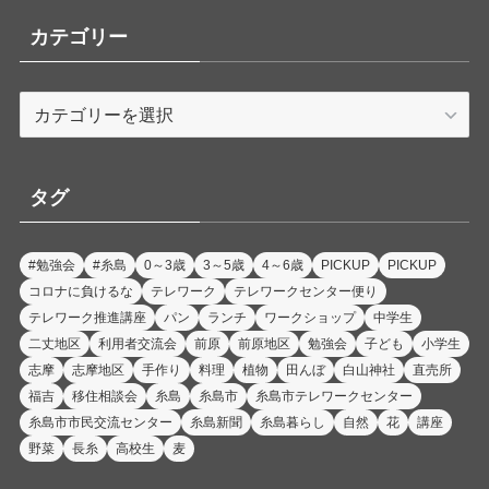
カテゴリー
カ
テ
ゴ
リ
タグ
ー
#勉強会
#糸島
0～3歳
3～5歳
4～6歳
PICKUP
PICKUP
コロナに負けるな
テレワーク
テレワークセンター便り
テレワーク推進講座
パン
ランチ
ワークショップ
中学生
二丈地区
利用者交流会
前原
前原地区
勉強会
子ども
小学生
志摩
志摩地区
手作り
料理
植物
田んぼ
白山神社
直売所
福吉
移住相談会
糸島
糸島市
糸島市テレワークセンター
糸島市市民交流センター
糸島新聞
糸島暮らし
自然
花
講座
野菜
長糸
高校生
麦