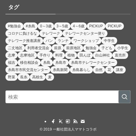
リ
タグ
ー
#勉強会
#糸島
0～3歳
3～5歳
4～6歳
PICKUP
PICKUP
コロナに負けるな
テレワーク
テレワークセンター便り
テレワーク推進講座
パン
ランチ
ワークショップ
中学生
二丈地区
利用者交流会
前原
前原地区
勉強会
子ども
小学生
志摩
志摩地区
手作り
料理
植物
田んぼ
白山神社
直売所
福吉
移住相談会
糸島
糸島市
糸島市テレワークセンター
糸島市市民交流センター
糸島新聞
糸島暮らし
自然
花
講座
野菜
長糸
高校生
麦
©
2019 一般社団法人ママトコラボ