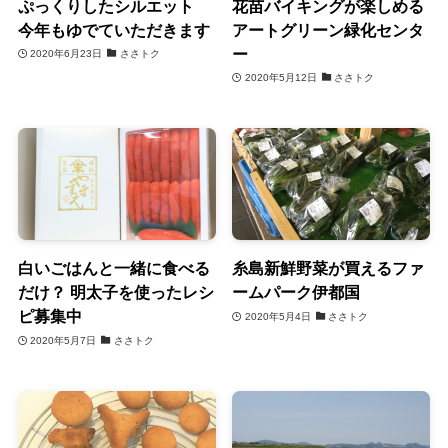
ぷっくりしたシルエット
花苗バイキングが楽しめる
今年もゆでていただきます
アートグリーン緑化センタ
ー
2020年6月23日
ささトク
2020年5月12日
ささトク
白いごはんと一緒に食べる
糸島新鮮野菜が買えるファ
だけ？ 明太子を使ったレシ
ームパーク伊都国
ピ募集中
2020年5月4日
ささトク
2020年5月7日
ささトク