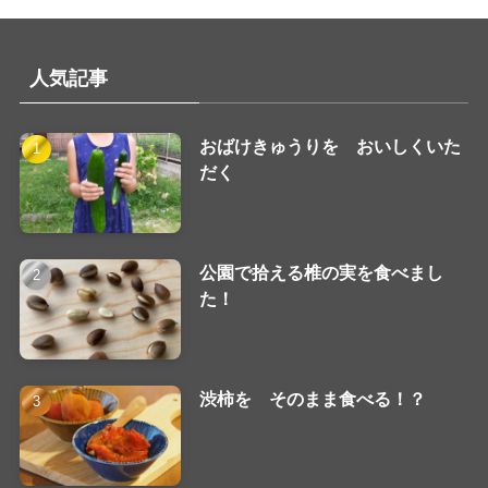
人気記事
おばけきゅうりを おいしくいた
だく
公園で拾える椎の実を食べまし
た！
渋柿を そのまま食べる！？