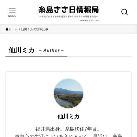
MENU
ホーム
仙川ミカの執筆記事
仙川ミカ
– Author –
仙川ミカ
福井県出身。糸島移住7年目。
車中心の生活にカツを入れるべく、最近は、糸島