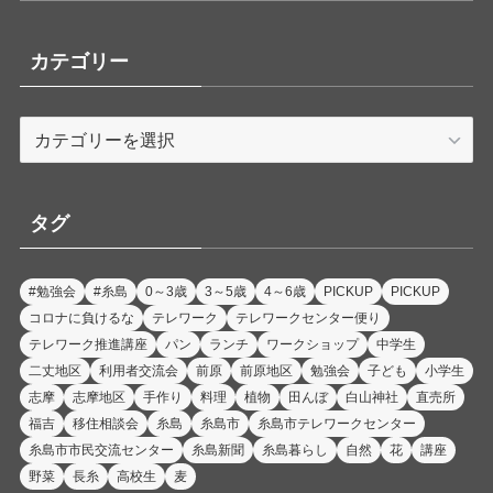
カテゴリー
カ
テ
ゴ
リ
タグ
ー
#勉強会
#糸島
0～3歳
3～5歳
4～6歳
PICKUP
PICKUP
コロナに負けるな
テレワーク
テレワークセンター便り
テレワーク推進講座
パン
ランチ
ワークショップ
中学生
二丈地区
利用者交流会
前原
前原地区
勉強会
子ども
小学生
志摩
志摩地区
手作り
料理
植物
田んぼ
白山神社
直売所
福吉
移住相談会
糸島
糸島市
糸島市テレワークセンター
糸島市市民交流センター
糸島新聞
糸島暮らし
自然
花
講座
野菜
長糸
高校生
麦